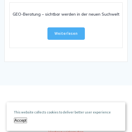
GEO-Beratung – sichtbar werden in der neuen Suchwelt
Weiterlesen
AGB
//
Impressum
//
Datenschutz
© 2026 AER Shop. Created for free using WordPress and
Colibri
This website collects cookies to deliver better user experience
Accept
Vertrag widerrufen