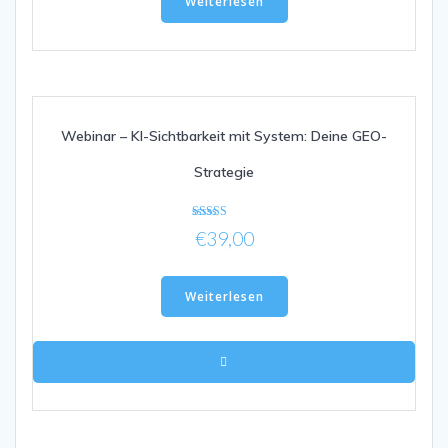
Weiterlesen
Webinar – KI-Sichtbarkeit mit System: Deine GEO-
Strategie
Bewertet mit
€
39,00
5.00
von 5
Weiterlesen