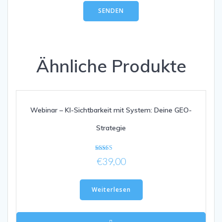
Ähnliche Produkte
Webinar – KI-Sichtbarkeit mit System: Deine GEO-
Strategie
Bewertet mit
€
39,00
5.00
von 5
Weiterlesen