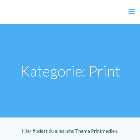
Zum
Inhalt
AER Shop
springen
Kategorie: Print
Hier findest du alles ums Thema Printmedien.