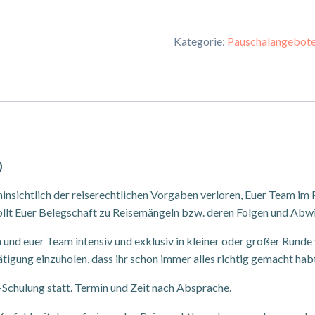
-
Deine
Kategorie:
Pauschalangebo
Fragen
zum
Reiserecht
Menge
)
nsichtlich der reiserechtlichen Vorgaben verloren, Euer Team im P
wollt Euer Belegschaft zu Reisemängeln bzw. deren Folgen und Abw
h und euer Team intensiv und exklusiv in kleiner oder großer Runde
ätigung einzuholen, dass ihr schon immer alles richtig gemacht hab
-Schulung statt. Termin und Zeit nach Absprache.