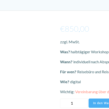
€
850,00
zzgl. MwSt.
Was?
halbtägiger Workshop
Wann?
individuell nach Absp
Für wen?
Reisebüro und Reise
Wie?
digital
Wichtig:
Vereinbarung über 
1/2tägiger
In den W
Workshop