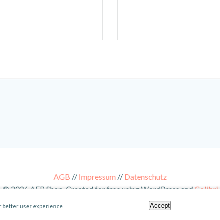
AGB
//
Impressum
//
Datenschutz
© 2026 AER Shop. Created for free using WordPress and
Colibri
Accept
er better user experience