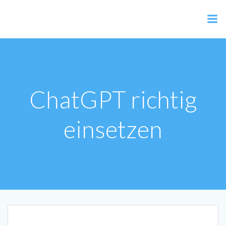
Zum
Inhalt
AER Shop
springen
ChatGPT richtig
einsetzen