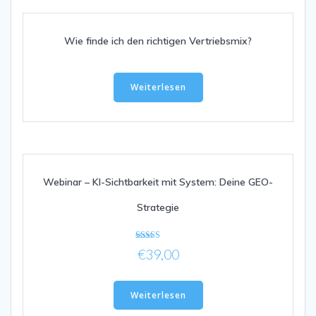
Wie finde ich den richtigen Vertriebsmix?
Weiterlesen
Webinar – KI-Sichtbarkeit mit System: Deine GEO-
Strategie
Bewertet mit
€
39,00
5.00
von 5
Weiterlesen