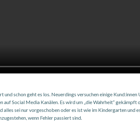
ert und schon geht es los. Neuerdings versuchen einige Kund:innen
auf Social Media Kanälen. Es wird um „die Wahrheit“ gekämpft od
lles sei nur vorgeschoben oder es ist wie im Kindergarten und es 
nzugestehen, wenn Fehler passiert sind.