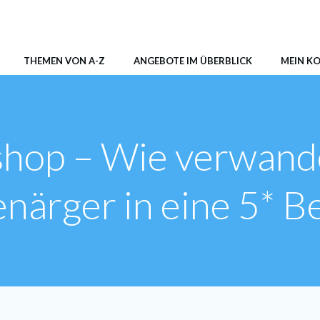
AER Shop
THEMEN VON A-Z
ANGEBOTE IM ÜBERBLICK
MEIN K
hop – Wie verwande
närger in eine 5* 