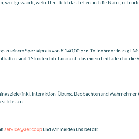
 wortgewandt, weltoffen, liebt das Leben und die Natur, erkund
p zu einem Spezialpreis von € 140,00
pro Teilnehmer:in
zzgl. Mw
nthalten sind 3 Stunden Infotainment plus einem Leitfaden für di
ngsziele (inkl. Interaktion, Übung, Beobachten und Wahrnehmen) 
eschlossen.
 an
service@aer.coop
und wir melden uns bei dir.