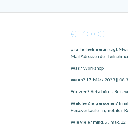
€
140,00
pro Teilnehmer:in
zzgl. MwSt
Mail Adressen der Teilnehmer
Was?
Workshop
Wann?
17. März 2023 || 08.3
Für wen?
Reisebüros, Reisev
Welche Zielpersonen?
Inhab
Reiseverkäufer:in, mobile:r R
Wie viele?
mind. 5 / max. 12 