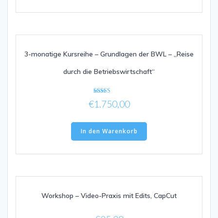
3-monatige Kursreihe – Grundlagen der BWL – „Reise
durch die Betriebswirtschaft“
Bewertet mit
€
1.750,00
5.00
von 5
In den Warenkorb
Workshop – Video-Praxis mit Edits, CapCut