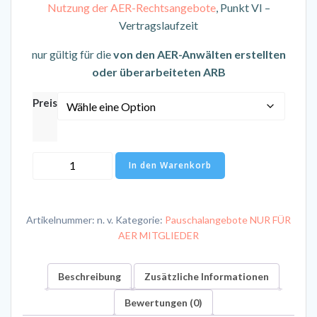
Nutzung der AER-Rechtsangebote
, Punkt VI –
Vertragslaufzeit
nur gültig für die
von den AER-Anwälten erstellten
oder überarbeiteten ARB
Preis
ARB
In den Warenkorb
(Allgemeine-
Reise-
Bedingungen)
Artikelnummer:
n. v.
Kategorie:
Pauschalangebote NUR FÜR
Updateservice
AER MITGLIEDER
(3-
Jahres
Beschreibung
Zusätzliche Informationen
Abo,
Preis
Bewertungen (0)
pro