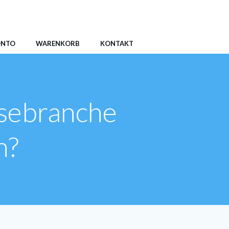
ONTO
WARENKORB
KONTAKT
isebranche
n?