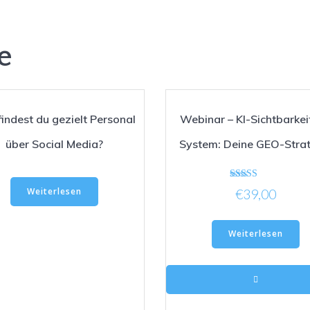
e
indest du gezielt Personal
Webinar – KI-Sichtbarkei
über Social Media?
System: Deine GEO-Strat
Bewertet mit
Weiterlesen
€
39,00
5.00
von 5
Weiterlesen