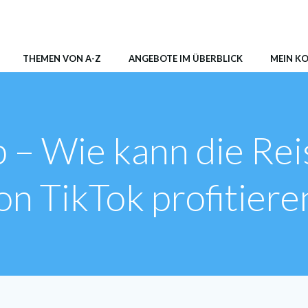
AER Shop
THEMEN VON A-Z
ANGEBOTE IM ÜBERBLICK
MEIN K
– Wie kann die Re
on TikTok profitiere