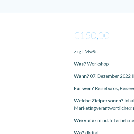
€
150,00
zzgl. MwSt.
Was?
Workshop
Wann?
07. Dezember 2022 II
Für wen?
Reisebüros, Reisev
Welche Zielpersonen?
Inhab
Marketingverantwortliche:r, 
Wie viele?
mind. 5 Teilnehme
Wo?
digital