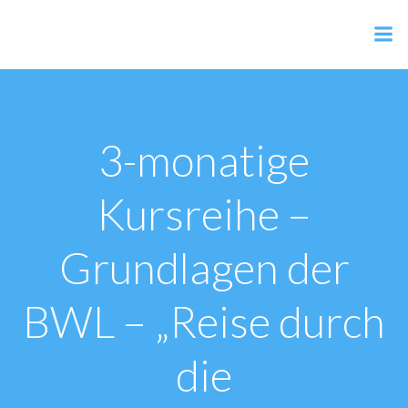
Zum
Inhalt
AER Shop
springen
3-monatige
Kursreihe –
Grundlagen der
BWL – „Reise durch
die