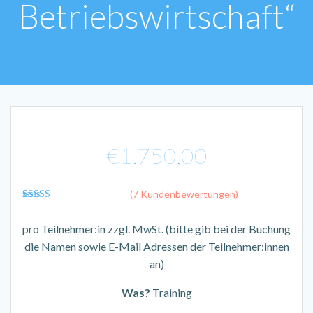
Betriebswirtschaft“
€
1.750,00
(
7
Kundenbewertungen)
7
Bewertet mit
5.00
von 5,
pro Teilnehmer:in zzgl. MwSt. (bitte gib bei der Buchung
basierend auf
Kundenbewertungen
die Namen sowie E-Mail Adressen der Teilnehmer:innen
an)
Was?
Training