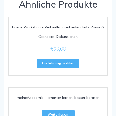
Ähnliche Produkte
Praxis Workshop – Verbindlich verkaufen trotz Preis- &
Cashback-Diskussionen
€
99,00
Dieses
Ausführung wählen
Produkt
weist
mehrere
Varianten
auf.
Die
meineAkademie – smarter lernen, besser beraten
Optionen
können
auf
Weiterlesen
der