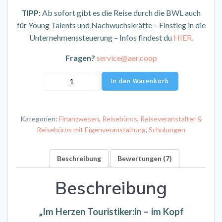
TIPP:
Ab sofort gibt es die Reise durch die BWL auch
für Young Talents und Nachwuchskräfte – Einstieg in die
Unternehmenssteuerung – Infos findest du
HIER.
Fragen?
service@aer.coop
3-
In den Warenkorb
monatige
Kursreihe
–
Kategorien:
Finanzwesen
,
Reisebüros
,
Reiseveranstalter &
Grundlagen
Reisebüros mit Eigenveranstaltung
,
Schulungen
der
BWL
Beschreibung
Bewertungen (7)
–
„Reise
Beschreibung
durch
die
Betriebswirtschaft“
„Im Herzen Touristiker:in – im Kopf
Menge