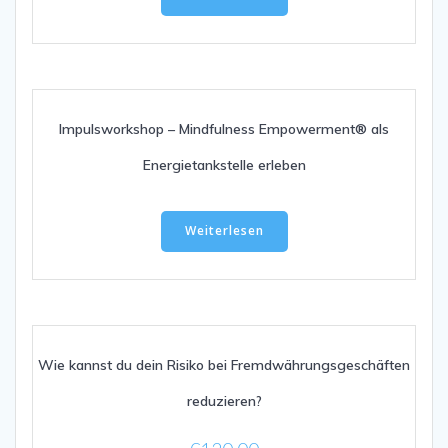
Produktseite
gewählt
werden
Impulsworkshop – Mindfulness Empowerment® als
Energietankstelle erleben
Weiterlesen
Wie kannst du dein Risiko bei Fremdwährungsgeschäften
reduzieren?