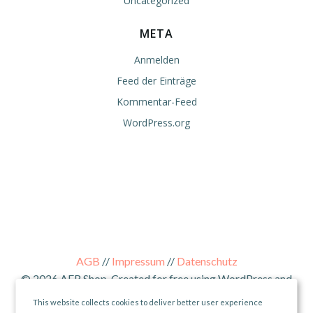
Uncategorized
META
Anmelden
Feed der Einträge
Kommentar-Feed
WordPress.org
AGB
//
Impressum
//
Datenschutz
© 2026 AER Shop. Created for free using WordPress and
Colibri
This website collects cookies to deliver better user experience