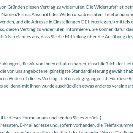
von Gründen diesen Vertrag zu widerrufen. Die Widerrufsfrist be
n: Namen/Firma, Anschrift des Widerrufsadressaten, Telefonnummer
den, und die Adresse in Einstellungen DE hinterlegen.]) mittels ei
luss, diesen Vertrag zu widerrufen, informieren. Sie können dafür
sfrist reicht es aus, dass Sie die Mitteilung über die Ausübung d
Zahlungen, die wir von Ihnen erhalten haben, einschließlich der Lie
s die von uns angebotene, günstigste Standardlieferung gewählt ha
ren Widerruf dieses Vertrags bei uns eingegangen ist. Für diese 
 es sei denn, mit Ihnen wurde ausdrücklich etwas anderes vereinba
itte dieses Formular aus und senden Sie es zurück.)
ressaten, E-Mailadresse und, sofern vorhanden, die Telefaxnummer
geschlossenen Vertrag über den Kauf der folgenden Waren (*)/ die E