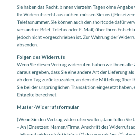
Sie haben das Recht, binnen vierzehn Tagen ohne Angabe 
Ihr Widerrufsrecht auszuüben, müssen Sie uns ([Einsetze
Telefaxnummer. Sie können auch den shortcode dafür verwen
versandter Brief, Telefax oder E-Mail) über Ihren Entsch
jedoch nicht vorgeschrieben ist. Zur Wahrung der Widerruf
absenden.
Folgen des Widerrufs
Wenn Sie diesen Vertrag widerrufen, haben wir Ihnen alle 
daraus ergeben, dass Sie eine andere Art der Lieferung al
ab dem Tag zurückzuzahlen, an dem die Mitteilung über Ih
Sie bei der ursprünglichen Transaktion eingesetzt haben,
Entgelte berechnet.
Muster-Widerrufsformular
(Wenn Sie den Vertrag widerrufen wollen, dann füllen Sie b
– An [Einsetzen: Namen/Firma, Anschrift des Widerrufsad
– Hiermit widerrufe(n) ich/wir (*) den von mir/uns (*) ab