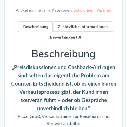
Verbindlich
Artikelnummer:
n. v.
Kategorien:
Schulungen
,
Vertrieb
verkaufen
trotz
Beschreibung
Zusätzliche Informationen
Preis-
&
Bewertungen (0)
Cashback-
Diskussionen
Beschreibung
Menge
„
Preisdiskussionen und Cashback-Anfragen
sind selten das eigentliche Problem am
Counter. Entscheidend ist, ob es einen klaren
Verkaufsprozess gibt, der Kund:innen
souverän führt – oder ob Gespräche
unverbindlich bleiben.“
Ricco Groß, Verkaufstrainer für Reisebüros und
Reiseveranstalter